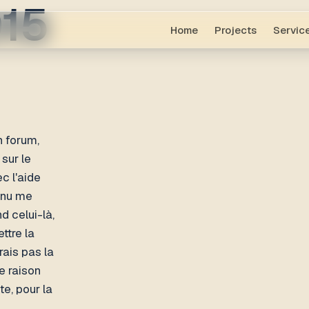
015
Home
Projects
Servic
n forum,
 sur le
c l'aide
enu me
d celui-là,
ettre la
rais pas la
e raison
te, pour la