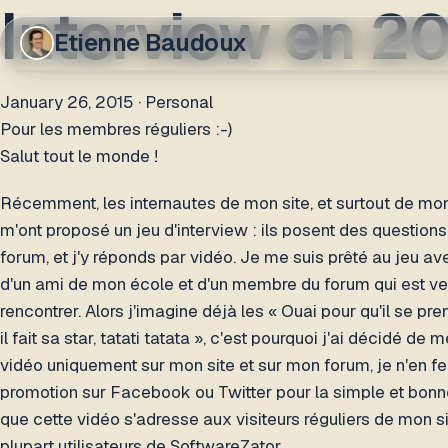
Interview en 2
Etienne Baudoux
January 26, 2015
· Personal
Pour les membres réguliers :-)
Salut tout le monde !
Récemment, les internautes de mon site, et surtout de mo
m'ont proposé un jeu d'interview : ils posent des questions
forum, et j'y réponds par vidéo. Je me suis prêté au jeu ave
d'un ami de mon école et d'un membre du forum qui est v
rencontrer. Alors j'imagine déjà les « Ouai pour qu'il se pren
il fait sa star, tatati tatata », c'est pourquoi j'ai décidé de m
vidéo uniquement sur mon site et sur mon forum, je n'en fe
promotion sur Facebook ou Twitter pour la simple et bonn
que cette vidéo s'adresse aux visiteurs réguliers de mon si
plupart utilisateurs de SoftwareZator.