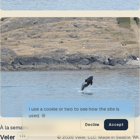
I use a cookie or two to see how the site is
used. 🍪
Decline
Accept
À la semaine prochaine !
Veler
LLC
© 2026 Veler, LLC. Made in Seattle, WA.